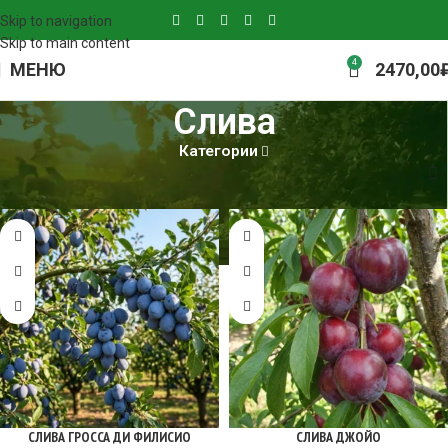
Skip to navigation
Skip to main content
4
МЕНЮ
2470,00
Слива
Категории
Главная
Слива
Страница 3
СЛИВА ГРОССА ДИ ФИЛИСИО
СЛИВА ДЖОЙО