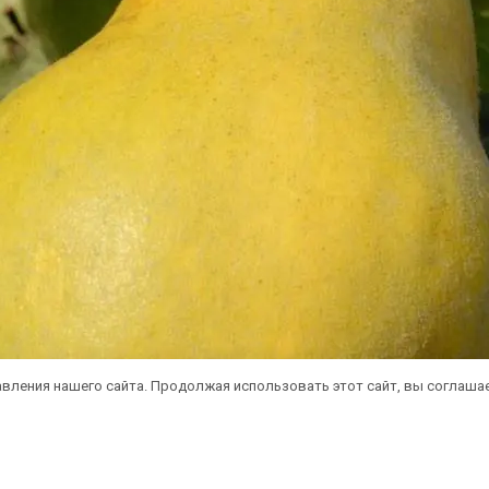
вления нашего сайта. Продолжая использовать этот сайт, вы соглаша