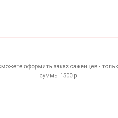
сможете оформить заказ саженцев - тольк
суммы 1500 р.