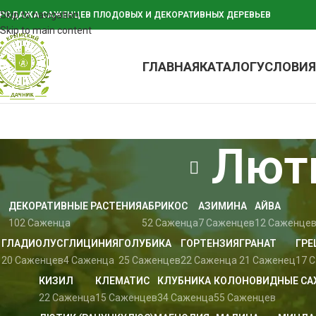
Skip to navigation
РОДАЖА САЖЕНЦЕВ ПЛОДОВЫХ И ДЕКОРАТИВНЫХ ДЕРЕВЬЕВ
Skip to main content
ГЛАВНАЯ
КАТАЛОГ
УСЛОВИЯ
Лют
ДЕКОРАТИВНЫЕ РАСТЕНИЯ
АБРИКОС
АЗИМИНА
АЙВА
102 Саженца
52 Саженца
7 Саженцев
12 Саженце
ГЛАДИОЛУС
ГЛИЦИНИЯ
ГОЛУБИКА
ГОРТЕНЗИЯ
ГРАНАТ
ГРЕ
20 Саженцев
4 Саженца
25 Саженцев
22 Саженца
21 Саженец
17 
КИЗИЛ
КЛЕМАТИС
КЛУБНИКА
КОЛОНОВИДНЫЕ С
22 Саженца
15 Саженцев
34 Саженца
55 Саженцев