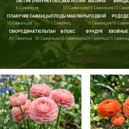
ЛЮТИК (РАНУНКУЛЮС)
МАГНОЛИЯ
МАЛИНА
МИНДА
6 Саженцев
10 Саженцев
59 Саженцев
15 Саж
ПЛАКУЧИЕ САЖЕНЦЫ
ПЛОДЫ МАКЛЮРЫ
ПОДВОЙ
РОДОДЕ
10 Саженцев
1 Саженец
0 Саженцев
10 Саже
СМОРОДИНА
ТЮЛЬПАН
ФЛОКС
ФУНДУК
ХВОЙНЫЕ
43 Саженца
35 Саженцев
26 Саженцев
24 Саженца
15 Сажен
Главная
Лютик (Ранункулюс)