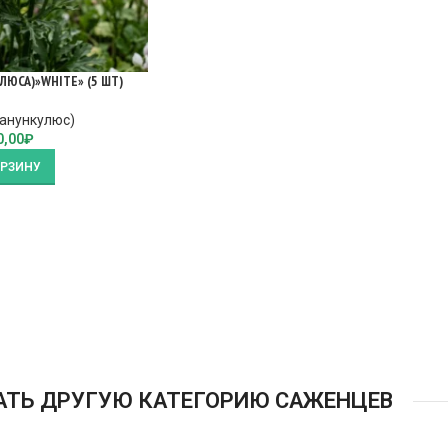
ЮСА)»WHITE» (5 ШТ)
анункулюс)
0,00
₽
ОРЗИНУ
АТЬ ДРУГУЮ КАТЕГОРИЮ САЖЕНЦЕВ