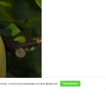
етесь с использованием cookie-файлов.
Принимаю