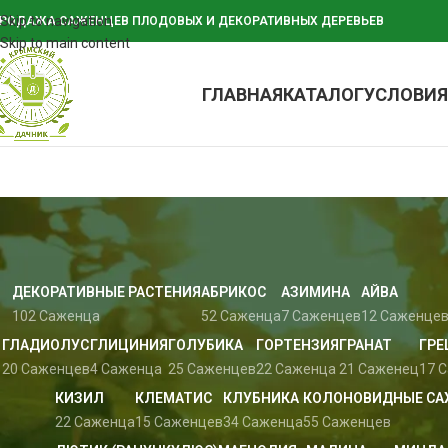
Skip to navigation
РОДАЖА САЖЕНЦЕВ ПЛОДОВЫХ И ДЕКОРАТИВНЫХ ДЕРЕВЬЕВ
Skip to main content
ГЛАВНАЯ
КАТАЛОГ
УСЛОВИЯ
ДЕКОРАТИВНЫЕ РАСТЕНИЯ
АБРИКОС
АЗИМИНА
АЙВА
102 Саженца
52 Саженца
7 Саженцев
12 Саженце
ГЛАДИОЛУС
ГЛИЦИНИЯ
ГОЛУБИКА
ГОРТЕНЗИЯ
ГРАНАТ
ГРЕ
20 Саженцев
4 Саженца
25 Саженцев
22 Саженца
21 Саженец
17 
КИЗИЛ
КЛЕМАТИС
КЛУБНИКА
КОЛОНОВИДНЫЕ С
22 Саженца
15 Саженцев
34 Саженца
55 Саженцев