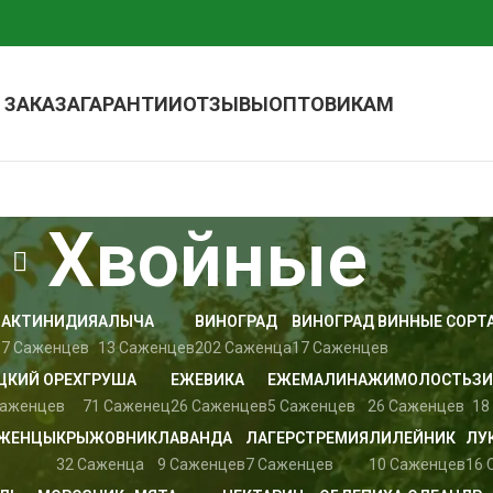
 ЗАКАЗА
ГАРАНТИИ
ОТЗЫВЫ
ОПТОВИКАМ
Хвойные
АКТИНИДИЯ
АЛЫЧА
ВИНОГРАД
ВИНОГРАД ВИННЫЕ СОРТ
в
7 Саженцев
13 Саженцев
202 Саженца
17 Саженцев
ЦКИЙ ОРЕХ
ГРУША
ЕЖЕВИКА
ЕЖЕМАЛИНА
ЖИМОЛОСТЬ
ЗИ
Саженцев
71 Саженец
26 Саженцев
5 Саженцев
26 Саженцев
18
АЖЕНЦЫ
КРЫЖОВНИК
ЛАВАНДА
ЛАГЕРСТРЕМИЯ
ЛИЛЕЙНИК
ЛУ
32 Саженца
9 Саженцев
7 Саженцев
10 Саженцев
16 