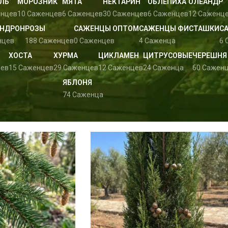
ЛЬ
МОРОЗНИК
МЯТА
НЕКТАРИН
ОБЛЕПИХА
ОЛЕАНДР
енцев
10 Саженцев
6 Саженцев
30 Саженцев
6 Саженцев
12 Саженц
НДРОН
РОЗЫ
САЖЕНЦЫ ОПТОМ
САЖЕНЦЫ ФИСТАШКИ
С
нцев
188 Саженцев
0 Саженцев
4 Саженца
6 
ХОСТА
ХУРМА
ЦИКЛАМЕН
ЦИТРУСОВЫЕ
ЧЕРЕШНЯ
цев
15 Саженцев
29 Саженцев
12 Саженцев
24 Саженца
60 Сажен
ЯБЛОНЯ
74 Саженца
Sho