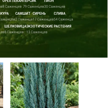
ОРЕХ ПЕКАН
ПЕРСИК
ПИОН
ев
8 Саженцев
79 Саженцев
30 Саженцев
АКУРА
САМШИТ
СИРЕНЬ
СЛИВА
Саженцев
2 Саженца
17 Саженцев
54 Саженца
ШЕЛКОВИЦА
ЭКЗОТИЧЕСКИЕ РАСТЕНИЯ
цев
8 Саженцев
13 Саженцев
w
9
24
36