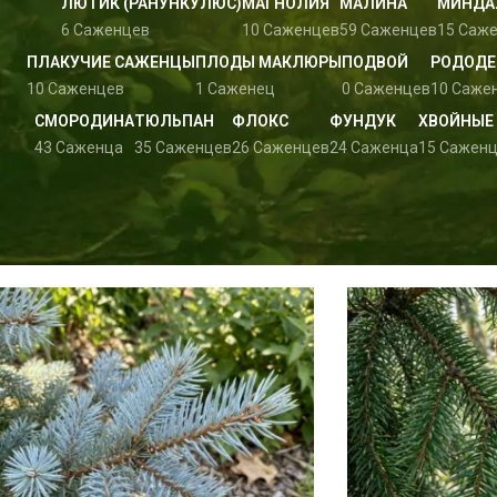
ЛЮТИК (РАНУНКУЛЮС)
МАГНОЛИЯ
МАЛИНА
МИНДА
6 Саженцев
10 Саженцев
59 Саженцев
15 Саж
ПЛАКУЧИЕ САЖЕНЦЫ
ПЛОДЫ МАКЛЮРЫ
ПОДВОЙ
РОДОДЕ
10 Саженцев
1 Саженец
0 Саженцев
10 Саже
СМОРОДИНА
ТЮЛЬПАН
ФЛОКС
ФУНДУК
ХВОЙНЫЕ
43 Саженца
35 Саженцев
26 Саженцев
24 Саженца
15 Сажен
Главная
Хвойные