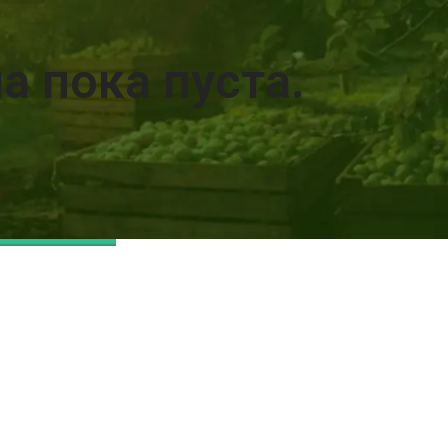
а пока пуста.
 добавить
 много
.
Я В МАГАЗИН