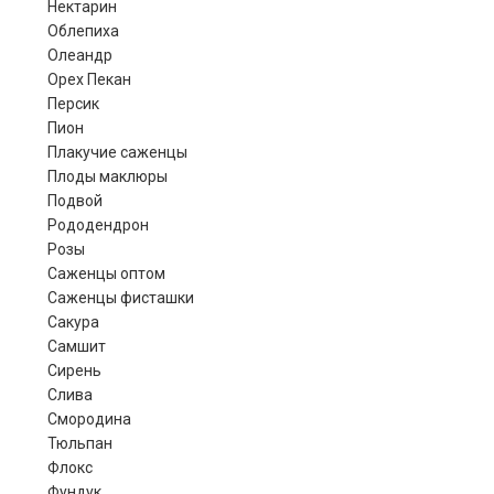
Нектарин
Облепиха
Олеандр
Орех Пекан
Персик
Пион
Плакучие саженцы
Плоды маклюры
Подвой
Рододендрон
Розы
Саженцы оптом
Саженцы фисташки
Сакура
Самшит
Сирень
Слива
Смородина
Тюльпан
Флокс
Фундук