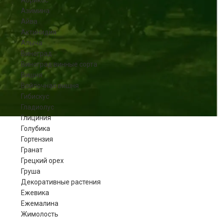
Абрикос
Азимина
Айва
Актинидия
Алыча
Виноград
Виноград винные сорта
Вишня
Войлочная вишня
Гибискус
Гладиолус
Глициния
Голубика
Гортензия
Гранат
Грецкий орех
Груша
Декоративные растения
Ежевика
Ежемалина
Жимолость