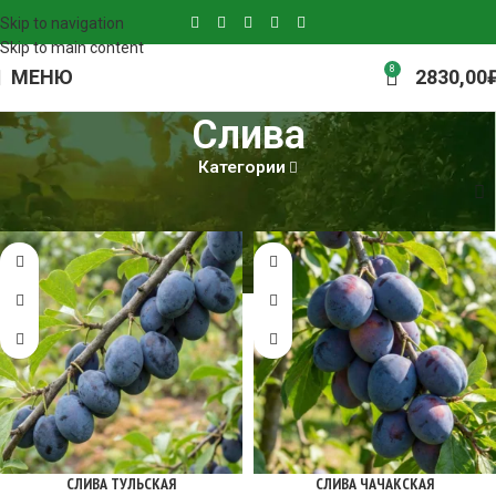
Skip to navigation
Skip to main content
8
МЕНЮ
2830,00
Слива
Категории
Главная
Слива
Страница 5
СЛИВА ТУЛЬСКАЯ
СЛИВА ЧАЧАКСКАЯ