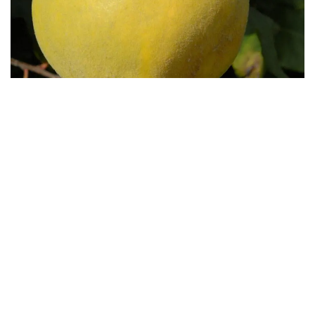
Бесплатная доставка саженцев
автобусом
(по Крыму)
ИП Темченко Игорь Александрович
ИНН: 910524764170,ОГРНИП: 324911200070904
Тел: +7 978 790-02-17
E-mail:ig.tem4enko2016@yandex.ru