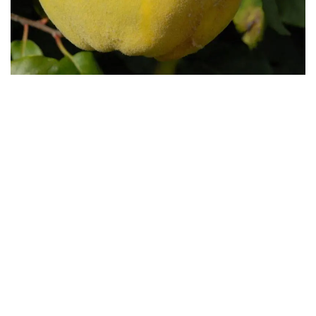
Бесплатная доставка саженцев
автобусом
(по Крыму)
ИП Темченко Игорь Александрович
ИНН: 910524764170,ОГРНИП: 324911200070904
Тел: +7 978 790-02-17
E-mail:ig.tem4enko2016@yandex.ru
Политика конфиденциальности