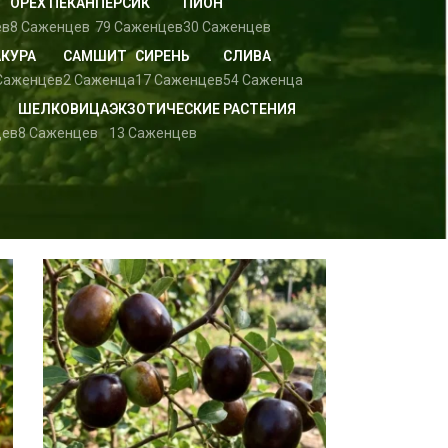
ОРЕХ ПЕКАН
ПЕРСИК
ПИОН
ев
8 Саженцев
79 Саженцев
30 Саженцев
АКУРА
САМШИТ
СИРЕНЬ
СЛИВА
Саженцев
2 Саженца
17 Саженцев
54 Саженца
ШЕЛКОВИЦА
ЭКЗОТИЧЕСКИЕ РАСТЕНИЯ
цев
8 Саженцев
13 Саженцев
w
9
24
36