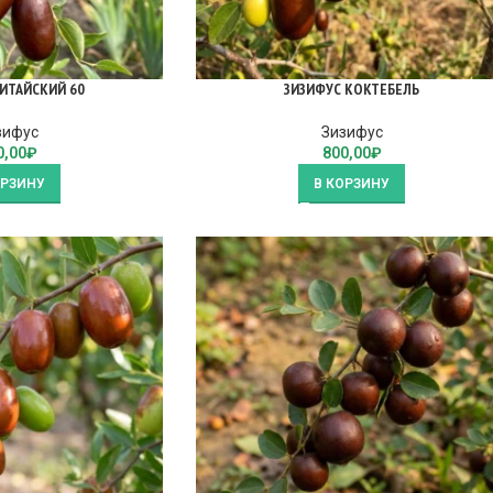
ИТАЙСКИЙ 60
ЗИЗИФУС КОКТЕБЕЛЬ
зифус
Зизифус
0,00
₽
800,00
₽
ОРЗИНУ
В КОРЗИНУ