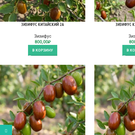
ЗИЗИФУС КИТАЙСКИЙ 2А
ЗИЗИФУС К
Зизифус
Зи
800,00
₽
80
В КОРЗИНУ
В К
WhatsApp