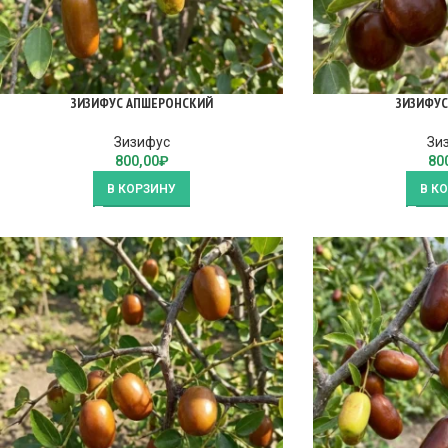
ЗИЗИФУС АПШЕРОНСКИЙ
ЗИЗИФУС
Зизифус
Зи
800,00
₽
80
В КОРЗИНУ
В К