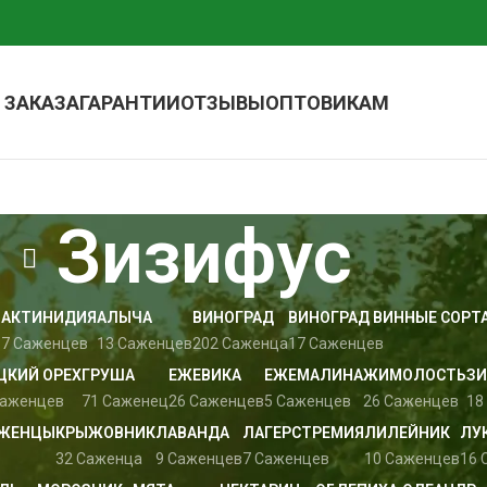
 ЗАКАЗА
ГАРАНТИИ
ОТЗЫВЫ
ОПТОВИКАМ
Зизифус
АКТИНИДИЯ
АЛЫЧА
ВИНОГРАД
ВИНОГРАД ВИННЫЕ СОРТ
в
7 Саженцев
13 Саженцев
202 Саженца
17 Саженцев
ЦКИЙ ОРЕХ
ГРУША
ЕЖЕВИКА
ЕЖЕМАЛИНА
ЖИМОЛОСТЬ
ЗИ
Саженцев
71 Саженец
26 Саженцев
5 Саженцев
26 Саженцев
18
АЖЕНЦЫ
КРЫЖОВНИК
ЛАВАНДА
ЛАГЕРСТРЕМИЯ
ЛИЛЕЙНИК
ЛУ
32 Саженца
9 Саженцев
7 Саженцев
10 Саженцев
16 