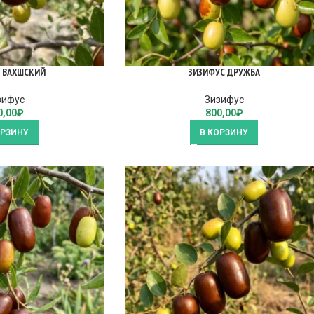
 ВАХШСКИЙ
ЗИЗИФУС ДРУЖБА
зифус
Зизифус
0,00
₽
800,00
₽
ОРЗИНУ
В КОРЗИНУ