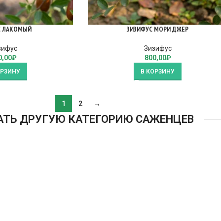
С ЛАКОМЫЙ
ЗИЗИФУС МОРИ ДЖЕР
зифус
Зизифус
0,00
₽
800,00
₽
ОРЗИНУ
В КОРЗИНУ
1
2
→
АТЬ ДРУГУЮ КАТЕГОРИЮ САЖЕНЦЕВ