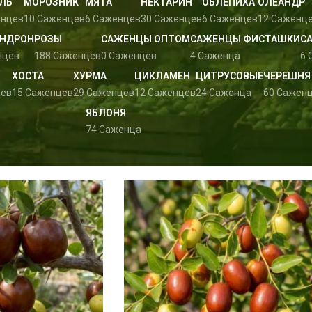
ЛЬ
МОРОЗНИК
МЯТА
НЕКТАРИН
ОБЛЕПИХА
ОЛЕАНДР
енцев
10 Саженцев
6 Саженцев
30 Саженцев
6 Саженцев
12 Саженц
НДРОН
РОЗЫ
САЖЕНЦЫ ОПТОМ
САЖЕНЦЫ ФИСТАШКИ
С
нцев
188 Саженцев
0 Саженцев
4 Саженца
6 
ХОСТА
ХУРМА
ЦИКЛАМЕН
ЦИТРУСОВЫЕ
ЧЕРЕШНЯ
цев
15 Саженцев
29 Саженцев
12 Саженцев
24 Саженца
60 Сажен
ЯБЛОНЯ
74 Саженца
Sho