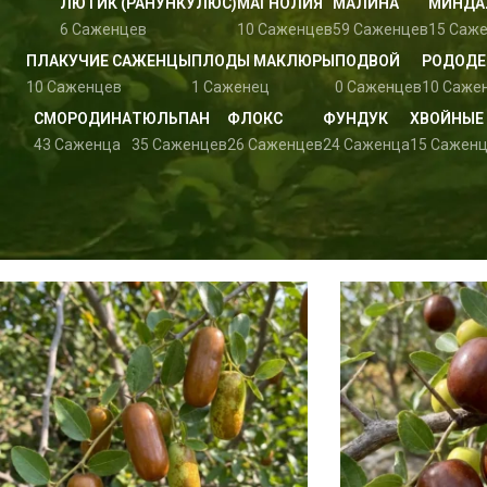
ЛЮТИК (РАНУНКУЛЮС)
МАГНОЛИЯ
МАЛИНА
МИНДА
6 Саженцев
10 Саженцев
59 Саженцев
15 Саж
ПЛАКУЧИЕ САЖЕНЦЫ
ПЛОДЫ МАКЛЮРЫ
ПОДВОЙ
РОДОДЕ
10 Саженцев
1 Саженец
0 Саженцев
10 Саже
СМОРОДИНА
ТЮЛЬПАН
ФЛОКС
ФУНДУК
ХВОЙНЫЕ
43 Саженца
35 Саженцев
26 Саженцев
24 Саженца
15 Сажен
Главная
Зизифус