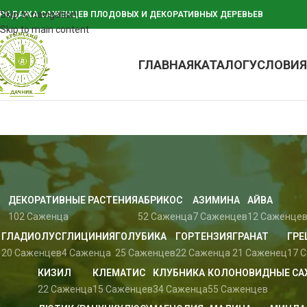
Skip to navigation
РОДАЖА САЖЕНЦЕВ ПЛОДОВЫХ И ДЕКОРАТИВНЫХ ДЕРЕВЬЕВ
Skip to main content
ГЛАВНАЯ
КАТАЛОГ
УСЛОВИЯ
ДЕКОРАТИВНЫЕ РАСТЕНИЯ
АБРИКОС
АЗИМИНА
АЙВА
102 Саженца
52 Саженца
7 Саженцев
12 Саженце
ГЛАДИОЛУС
ГЛИЦИНИЯ
ГОЛУБИКА
ГОРТЕНЗИЯ
ГРАНАТ
ГРЕ
20 Саженцев
4 Саженца
25 Саженцев
22 Саженца
21 Саженец
17 
КИЗИЛ
КЛЕМАТИС
КЛУБНИКА
КОЛОНОВИДНЫЕ С
22 Саженца
15 Саженцев
34 Саженца
55 Саженцев