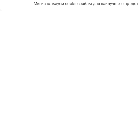
Мы используем cookie-файлы для наилучшего предста
Беспл
ИП Темченко Игорь Александрович
По
ИНН: 910524764170,ОГРНИП: 324911200070904
Тел: +7 978 790-02-17