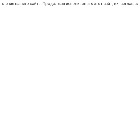
вления нашего сайта. Продолжая использовать этот сайт, вы соглаша
атная доставка саженцев автобусом
(по 
литика конфиденциальности
Оферта