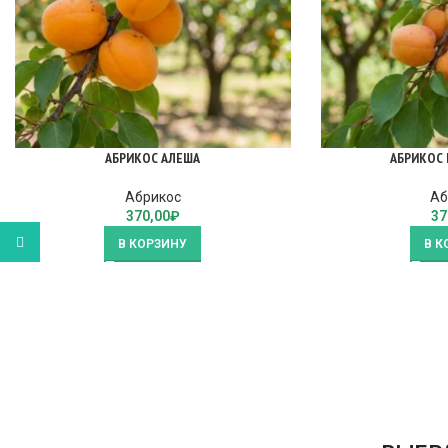
АБРИКОС АЛЕША
АБРИКОС 
Абрикос
Аб
370,00
₽
37
WhatsApp
В КОРЗИНУ
В К