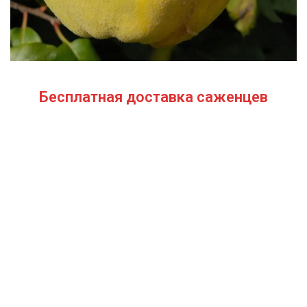
Бесплатная доставка саженцев
автобусом
(по Крыму)
ИП Темченко Игорь Александрович
ИНН: 910524764170,ОГРНИП: 324911200070904
Тел: +7 978 790-02-17
E-mail:ig.tem4enko2016@yandex.ru
Политика конфиденциальности
Оферта