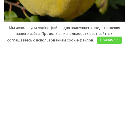
Мы используем cookie-файлы для наилучшего представления
нашего сайта. Продолжая использовать этот сайт, вы
Бесплатная доставка саженцев
соглашаетесь с использованием cookie-файлов.
Принимаю
автобусом
(по Крыму)
ИП Темченко Игорь Александрович
ИНН: 910524764170,ОГРНИП: 324911200070904
Тел: +7 978 790-02-17
E-mail:ig.tem4enko2016@yandex.ru
Политика конфиденциальности
Оферта