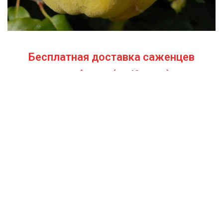
Бесплатная доставка саженцев
автобусом
(по Крыму)
ИП Темченко Игорь Александрович
ИНН: 910524764170,ОГРНИП: 324911200070904
Тел: +7 978 790-02-17
E-mail:ig.tem4enko2016@yandex.ru
Политика конфиденциальности
Оферта
© 2026
Продажа саженцев цены питомника Крымский Дачник
. All