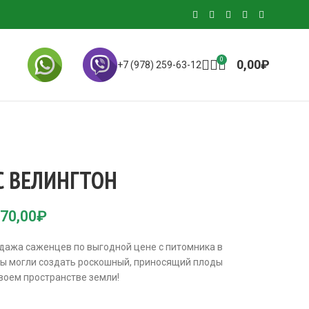
0
0,00
₽
+7 (978) 259-63-12
С ВЕЛИНГТОН
70,00
₽
дажа саженцев по выгодной цене с питомника в
 вы могли создать роскошный, приносящий плоды
своем пространстве земли!