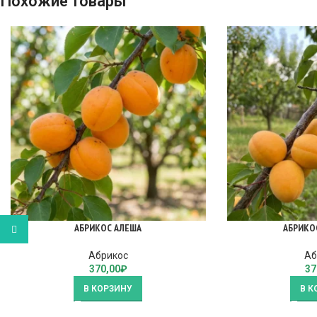
Похожие товары
АБРИКОС АЛЕША
АБРИКО
WhatsApp
Абрикос
Аб
370,00
₽
37
В КОРЗИНУ
В К