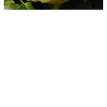
Бесплатная доставка саженцев
автобусом
(по Крыму)
ИП Темченко Игорь Александрович
ИНН: 910524764170,ОГРНИП: 324911200070904
Тел: +7 978 790-02-17
E-mail:ig.tem4enko2016@yandex.ru
Политика конфиденциальности
Оферта
© 2026
Продажа саженцев цены питомника Крымский Дачник
. All
rights reserved