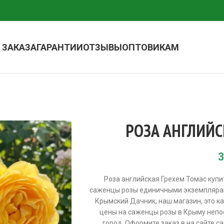
 ЗАКАЗА
ГАРАНТИИ
ОТЗЫВЫ
ОПТОВИКАМ
РОЗА АНГЛИЙС
3
Роза английская Грехем Томас куп
саженцы розы единичными экземплярам
Крымский Дачник, наш магазин, это к
цены на саженцы розы в Крыму непос
город. Оформите заказ в на сайте 