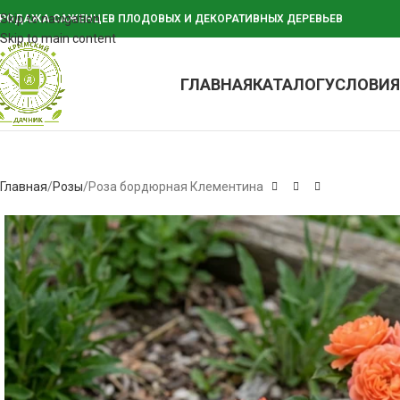
Skip to navigation
РОДАЖА САЖЕНЦЕВ ПЛОДОВЫХ И ДЕКОРАТИВНЫХ ДЕРЕВЬЕВ
Skip to main content
ГЛАВНАЯ
КАТАЛОГ
УСЛОВИЯ
Главная
Розы
Роза бордюрная Клементина