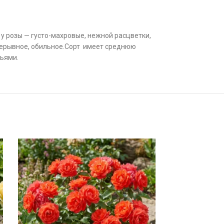
у розы — густо-махровые, нежной расцветки,
рерывное, обильное.Сорт имеет среднюю
тьями.