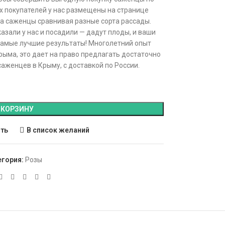
х покупателей у нас размещены на странице
а саженцы сравнивая разные сорта рассады.
зали у нас и посадили — дадут плоды, и ваши
 самые лучшие результаты! Многолетний опыт
ыма, это дает на право предлагать достаточно
аженцев в Крыму, с доставкой по России.
 КОРЗИНУ
ить
В список желаний
егория:
Розы