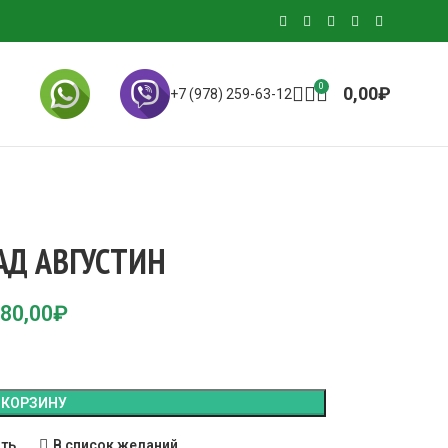
0
0,00
₽
+7 (978) 259-63-12
АД АВГУСТИН
80,00
₽
 КОРЗИНУ
ить
В список желаний