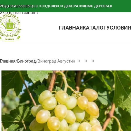
Skip to navigation
РОДАЖА САЖЕНЦЕВ ПЛОДОВЫХ И ДЕКОРАТИВНЫХ ДЕРЕВЬЕВ
Skip to main content
ГЛАВНАЯ
КАТАЛОГ
УСЛОВИЯ
Главная
Виноград
Виноград Августин