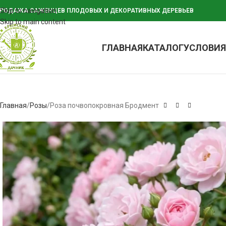
Skip to navigation
РОДАЖА САЖЕНЦЕВ ПЛОДОВЫХ И ДЕКОРАТИВНЫХ ДЕРЕВЬЕВ
Skip to main content
ГЛАВНАЯ
КАТАЛОГ
УСЛОВИЯ
Главная
Розы
Роза почвопокровная Бродмент