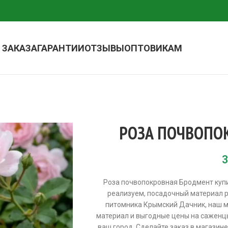
 ЗАКАЗА
ГАРАНТИИ
ОТЗЫВЫ
ОПТОВИКАМ
РОЗА ПОЧВОПО
3
Роза почвопокровная Бродмент куп
реализуем, посадочный материал р
питомника Крымский Дачник, наш м
материал и выгодные цены на саженцы
ваш город. Сделайте заказ в магазин