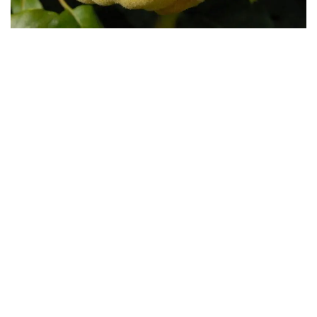
Бесплатная доставка саженцев
автобусом
(по Крыму)
ИП Темченко Игорь Александрович
ИНН: 910524764170,ОГРНИП: 324911200070904
Тел: +7 978 790-02-17
E-mail:ig.tem4enko2016@yandex.ru
Политика конфиденциальности
Оферта
© 2026
Продажа саженцев цены питомника Крымский Дачник
. All
rights reserved