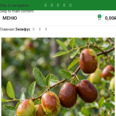
Skip to navigation
Skip to main content
0
МЕНЮ
0,00
Главная
Зизифус