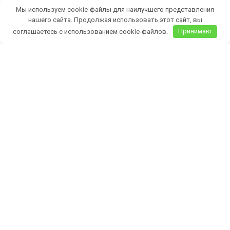
Мы используем cookie-файлы для наилучшего представления
нашего сайта. Продолжая использовать этот сайт, вы
соглашаетесь с использованием cookie-файлов.
Принимаю
Бесплатная доставка саженцев
автобусом
(по Крыму)
ИП Темченко Игорь Александрович
ИНН: 910524764170,ОГРНИП: 324911200070904
Тел: +7 978 790-02-17
E-mail:ig.tem4enko2016@yandex.ru
Политика конфиденциальности
Оферта
© 2026
Продажа саженцев цены питомника Крымский Дачник
. All