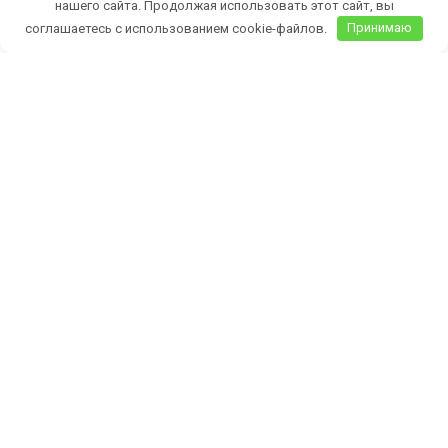
нашего сайта. Продолжая использовать этот сайт, вы
соглашаетесь с использованием cookie-файлов.
Принимаю
Купите в нашем магазине саженцы
плодовых деревьев и кустарников, а