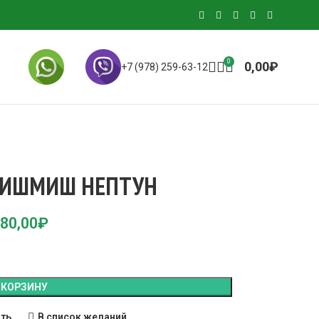
0
0,00
₽
+7 (978) 259-63-12
КИШМИШ НЕПТУН
80,00
₽
 КОРЗИНУ
ить
В список желаний