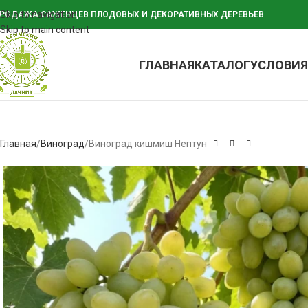
Skip to navigation
РОДАЖА САЖЕНЦЕВ ПЛОДОВЫХ И ДЕКОРАТИВНЫХ ДЕРЕВЬЕВ
Skip to main content
ГЛАВНАЯ
КАТАЛОГ
УСЛОВИЯ
Главная
Виноград
Виноград кишмиш Нептун