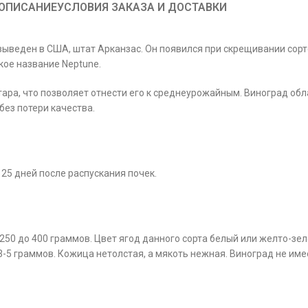
ОПИСАНИЕ
УСЛОВИЯ ЗАКАЗА И ДОСТАВКИ
 выведен в США, штат Арканзас. Он появился при скрещивании сорт
кое название Neptune.
тара, что позволяет отнести его к среднеурожайным. Виноград об
без потери качества.
25 дней после распускания почек.
250 до 400 граммов. Цвет ягод данного сорта белый или желто-зел
3-5 граммов. Кожица нетолстая, а мякоть нежная. Виноград не име