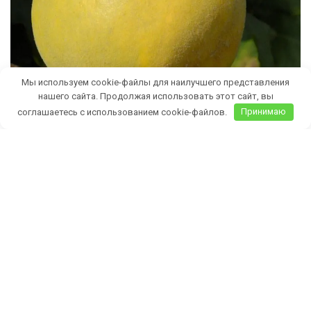
Мы используем cookie-файлы для наилучшего представления
нашего сайта. Продолжая использовать этот сайт, вы
соглашаетесь с использованием cookie-файлов.
Принимаю
Бесплатная доставка саженцев
автобусом
(по Крыму)
ИП Темченко Игорь Александрович
ИНН: 910524764170,ОГРНИП: 324911200070904
Тел: +7 978 790-02-17
E-mail:ig.tem4enko2016@yandex.ru