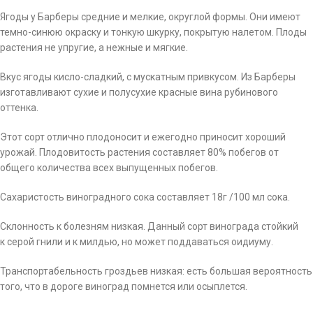
Ягоды у Барберы средние и мелкие, округлой формы. Они имеют
темно-синюю окраску и тонкую шкурку, покрытую налетом. Плоды
растения не упругие, а нежные и мягкие.
Вкус ягоды кисло-сладкий, с мускатным привкусом. Из Барберы
изготавливают сухие и полусухие красные вина рубинового
оттенка.
Этот сорт отлично плодоносит и ежегодно приносит хороший
урожай. Плодовитость растения составляет 80% побегов от
общего количества всех выпущенных побегов.
Сахаристость виноградного сока составляет 18г /100 мл сока.
Склонность к болезням низкая. Данный сорт винограда стойкий
к серой гнили и к милдью, но может поддаваться оидиуму.
Транспортабельность гроздьев низкая: есть большая вероятность
того, что в дороге виноград помнется или осыплется.