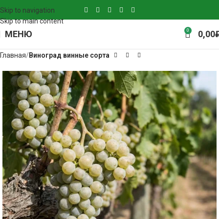
Skip to navigation
Skip to main content
0
МЕНЮ
0,00
Главная
Виноград винные сорта