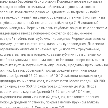
винограда бассейна Черного моря. Коронка и первые три листа
молодого побега с сильным войлочным опушением, светло-
зеленые, края светло-розовые. Однолетний вызревший побег
светло-коричневый, на узлах с ореховым оттенком. Лист крупный,
глубокорассеченный, пятилопастный, иногда 7-, 9-лопастный,
воронковидный. Верхние вырезы глубокие, закрытые, с просветом
яйцевидной, иногда поперечно-округлой формы, нижние —
средней глубины или глубокие, лировидные. Черешковая выемка
преимущественно открытая, лиро- или куполовидная. Дно часто
ограничено жилками. Конечные зубцы лопастей треугольные,
крупные, вытянуты в острие. Краевые зубчики треугольные, со
слабовыпуклыми сторонами, острые. Нижняя поверхность листа
покрыта густым паутинистым опушением, с редкими щетинками на
жилках. Цветок обоеполый. Гроздь средней величины, реже
большая (длиной 16-20, шириной 10-12 см), коническая, иногда
цилиндро-коническая, средней плотности. Масса грозди 160-200,
а при орошении 350 г. Ножка грозди длинная- до 9 см. Ягода
сравнительно крупная (длиной 18-19, шириной 13-14 мм),
выровненная, овальная или яйцевидная, желтовато-зеленая.
Кожица средней плотности, покрыта легким пруином. Мякоть
сочная, вкус простой. Семян в ягоде 2-3.