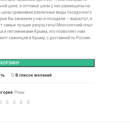
ной цене, а оптовые цены у нас размещены на
р цены сравнивая различные виды посадочного
ые Вы заказали у нас и посадили — вырастут, и
дут самые лучшие результаты! Многолетний опыт
да и питомниками Крыма, это позволяет нам
нт саженцев в Крыму, с доставкой по России.
 КОРЗИНУ
ить
В список желаний
егория:
Розы