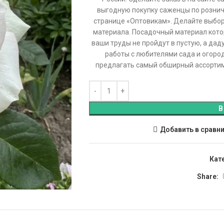
выгодную покупку саженцы по рознич
странице «Оптовикам». Делайте выбо
материала. Посадочный материал котор
ваши труды не пройдут в пустую, а да
работы с любителями сада и огоро
предлагать самый обширный ассортиме
В
Добавить в сравн
Кат
Share: