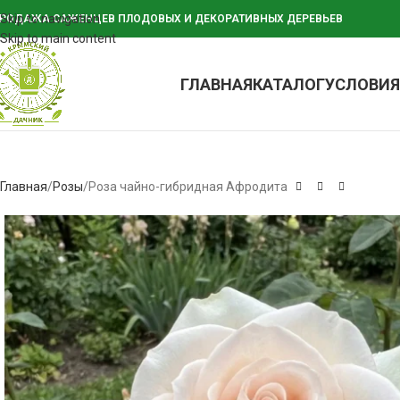
Skip to navigation
РОДАЖА САЖЕНЦЕВ ПЛОДОВЫХ И ДЕКОРАТИВНЫХ ДЕРЕВЬЕВ
Skip to main content
ГЛАВНАЯ
КАТАЛОГ
УСЛОВИЯ
Главная
Розы
Роза чайно-гибридная Афродита