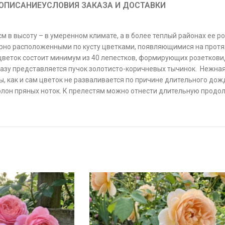
ОПИСАНИЕ
УСЛОВИЯ ЗАКАЗА И ДОСТАВКИ
 в высоту – в умеренном климате, а в более теплый районах ее рос
но расположенными по кусту цветками, появляющимися на протяж
 цветок состоит минимум из 40 лепестков, формирующих розеткови
глазу представляется пучок золотисто-коричневых тычинок. Нежна
ы, как и сам цветок не разваливается по причине длительного до
лон пряных ноток. К прелестям можно отнести длительную продолж