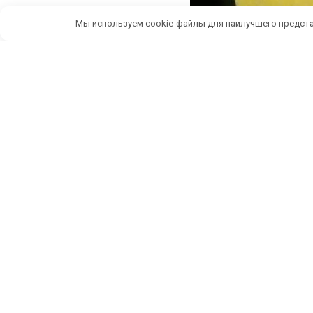
Мы используем cookie-файлы для наилучшего предста
Беспл
ИП Темченко Игорь Александрович
По
ИНН: 910524764170,ОГРНИП: 324911200070904
Тел: +7 978 790-02-17