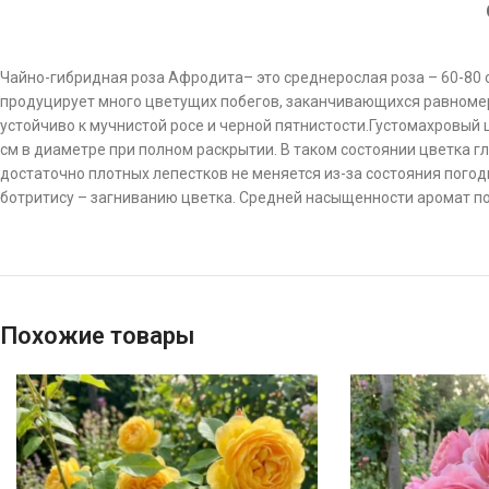
Чайно-гибридная роза Афродита– это среднерослая роза – 60-80 см
продуцирует много цветущих побегов, заканчивающихся равномер
устойчиво к мучнистой росе и черной пятнистости.Густомахровый
см в диаметре при полном раскрытии. В таком состоянии цветка 
достаточно плотных лепестков не меняется из-за состояния погод
ботритису – загниванию цветка. Средней насыщенности аромат по
Похожие товары