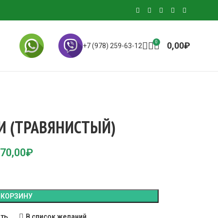
0
0,00
₽
+7 (978) 259-63-12
И (ТРАВЯНИСТЫЙ)
70,00
₽
 КОРЗИНУ
ить
В список желаний