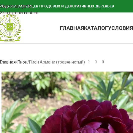
Skip to navigation
РОДАЖА САЖЕНЦЕВ ПЛОДОВЫХ И ДЕКОРАТИВНЫХ ДЕРЕВЬЕВ
Skip to main content
ГЛАВНАЯ
КАТАЛОГ
УСЛОВИЯ
Главная
Пион
Пион Армани (травянистый)