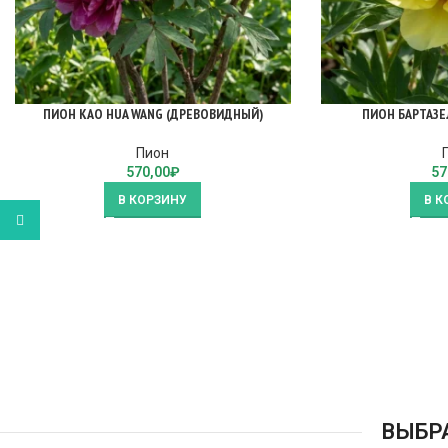
ПИОН KAO HUA WANG (ДРЕВОВИДНЫЙ)
ПИОН БАРТАЗЕ
Пион
570,00
₽
57
В КОРЗИНУ
В К
WhatsApp
ВЫБР