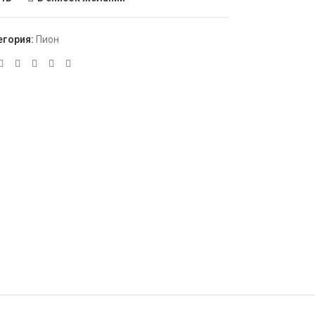
егория:
Пион