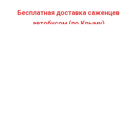
Бесплатная доставка саженцев
автобусом
(по Крыму)
ИП Темченко Игорь Александрович
ИНН: 910524764170,ОГРНИП: 324911200070904
Тел: +7 978 790-02-17
E-mail:ig.tem4enko2016@yandex.ru
Политика конфиденциальности
Оферта
© 2026
Продажа саженцев цены питомника Крымский Дачник
. All
rights reserved