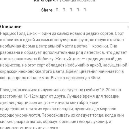
Категория:
Луковицы нарцисса
Share:
Описание
Нарцисс Голд Диск — один из самых новых и редких сортов. Сорт
относится к одной из самых популярных групп, которую отличает
необычная форма центральной части цветка — коронки. Она
разрезана и образует дополнительный ряд лепестков, что делает
цветок похожим на бабочку. Желтый цвет — традиционный для
нарциссов, но этот сорт обладает необычайно яркой, насыщенной
окраской неоново-желтого цвета. Время цветения начинается в
конце апреля начале мая. Высота нарцисса до 45см.
Посадка: высаживать луковицы следует на глубину 15-20см на
расстоянии 10-12см друг от друга. Лучшее время для посадки
луковиц нарциссов август — начало сентября. Если
придерживаться этих сроков посадки, луковицы до морозов
хорошо укореняются. Пересаживать их следует тогда, когда они
сильно разрастаются, образуя большие гнезда луковиц, и
начинают угнетать друг друга.