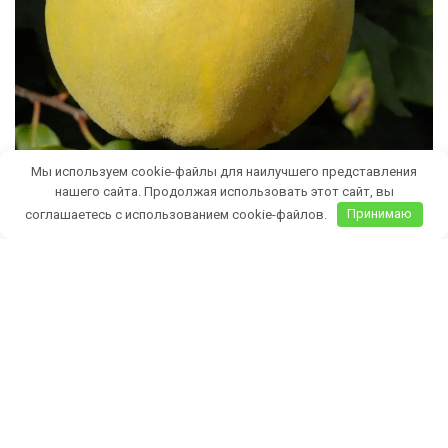
Мы используем cookie-файлы для наилучшего представления
нашего сайта. Продолжая использовать этот сайт, вы
соглашаетесь с использованием cookie-файлов.
Принимаю
Бесплатная доставка саженцев
автобусом
(по Крыму)
ИП Темченко Игорь Александрович
ИНН: 910524764170,ОГРНИП: 324911200070904
Тел: +7 978 790-02-17
E-mail:ig.tem4enko2016@yandex.ru