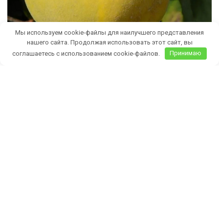
Мы используем cookie-файлы для наилучшего представления
нашего сайта. Продолжая использовать этот сайт, вы
соглашаетесь с использованием cookie-файлов.
Принимаю
Бесплатная доставка саженцев
автобусом
(по Крыму)
ИП Темченко Игорь Александрович
ИНН: 910524764170,ОГРНИП: 324911200070904
Тел: +7 978 790-02-17
E-mail:ig.tem4enko2016@yandex.ru
Политика конфиденциальности