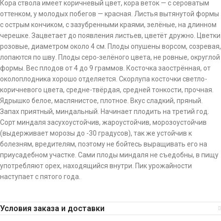
Кора ствола имеет коричневый цвет, кора веток — с сероватым
оттенком, у молодых побегов — красная. Листья вытянутой формы
с острым кончиком, с зазубренными краями, зелёные, на длинном
черешке. Зацветает до появления листьев, цветёт дружно. Цветки
розовые, диаметром около 4 см. Плоды опушены ворсом, созревая,
лопаются по шву. Плоды серо-зелёного цвета, не ровные, округлой
формы. Вес плодов от 4 до 9 граммов. Косточка заострённая, от
околоплодника хорошо отделяется. Скорлупа косточки светло-
коричневого цвета, средне-твёрдая, средней тонкости, прочная.
Ядрышко белое, маслянистое, плотное. Вкус сладкий, пряный.
Запах приятный, миндальный. Начинает плодить на третий год.
Сорт миндаля засухоустойчив, жароустойчив, морозоустойчив
(выдерживает морозы до -30 градусов), так же устойчив к
болезням, вредителям, поэтому не бойтесь выращивать его на
приусадебном участке. Сами плоды миндаля не съедобны, в пищу
употребляют орех, находящийся внутри. Пик урожайности
наступает с пятого года.
Условия заказа и доставки