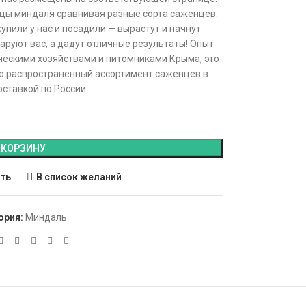
цы миндаля сравнивая разные сорта саженцев.
пили у нас и посадили — вырастут и начнут
аруют вас, а дадут отличные результаты! Опыт
ческими хозяйствами и питомниками Крыма, это
но распространенный ассортимент саженцев в
оставкой по России.
 КОРЗИНУ
ить
В список желаний
ория:
Миндаль