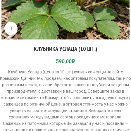
Click to enlarge
КЛУБНИКА УСЛАДА (10 ШТ.)
590,00
₽
Клубника Услада (цена за 10 шт.) купить саженцы на сайте
Крымский Дачник. Мы продаем, как оптовым покупателям, так и по
розничным ценам, вы приобретаете саженцы клубники по ценам
производителя, с доставкой в ваш город. Совершите заказ в
магазине питомника в Крыму, чтобы совершить выгодную покупку
саженцев по розничной цене, а оптовая стоимость у нас можно
увидеть на соответствующей странице. Выбирайте цены
сравнивая между видами сортов посадочного материала.
Саженцы из питомника которые Вы заказали у нас и посадили —
дадут плоды, и ваши труды не разочаруют вас, а дадут отличные