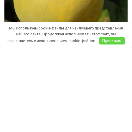
Мы используем cookie-файлы для наилучшего представления
нашего сайта. Продолжая использовать этот сайт, вы
соглашаетесь с использованием cookie-файлов.
Принимаю
Бесплатная доставка саженцев
автобусом
(по Крыму)
ИП Темченко Игорь Александрович
ИНН: 910524764170,ОГРНИП: 324911200070904
Тел: +7 978 790-02-17
E-mail:ig.tem4enko2016@yandex.ru