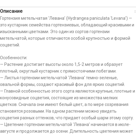
Описание
Гортензия метельчатая ‘Левана’ (Hydrangea paniculata ‘Levana’) —
это кустарник семейства гортензиевых, обладающий красивыми и
изысканными цветками. Это один из сортов гортензии
метельчатой, которые отличаются особой крупностью и формой
соцветий.
Особенности:
— Растение достигает высоты около 1,5-2 метров и образует
плотный, округлый кустарник с прямостоячими побегами.
— Листья гортензии метельчатой ‘Левана’ темно-зеленые,
овальной формы, создают красивый фон для ярких соцветий.
— Главной особенностью этого сорта являются крупные, плотные и
конусовидные соцветия, состоящие из множества мелких
цветков. Сначала они имеют белый цвет, а по мере созревания
становятся розовыми. На одном растении можно увидеть
соцветия разных оттенков, что придает особый шарм этому сорту.
— Цветение гортензии метельчатой ‘Левана’ начинается в июле-
августе и продолжается до осени. Длительность цветения может