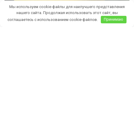
Мы используем cookie-файлы для наилучшего представления
нашего сайта. Продолжая использовать этот сайт, вы
соглашаетесь с использованием cookie-файлов.
Принимаю
Бесплатная доставка саженцев
автобусом
(по Крыму)
ИП Темченко Игорь Александрович
ИНН: 910524764170,ОГРНИП: 324911200070904
Тел: +7 978 790-02-17
E-mail:ig.tem4enko2016@yandex.ru
Политика конфиденциальности