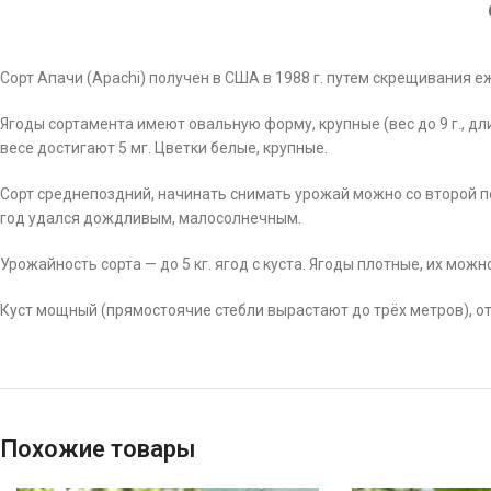
Сорт Апачи (Apachi) получен в США в 1988 г. путем скрещивания 
Ягоды сортамента имеют овальную форму, крупные (вес до 9 г., дл
весе достигают 5 мг. Цветки белые, крупные.
Сорт среднепоздний, начинать снимать урожай можно со второй по
год удался дождливым, малосолнечным.
Урожайность сорта — до 5 кг. ягод с куста. Ягоды плотные, их можно
Куст мощный (прямостоячие стебли вырастают до трёх метров), о
Похожие товары