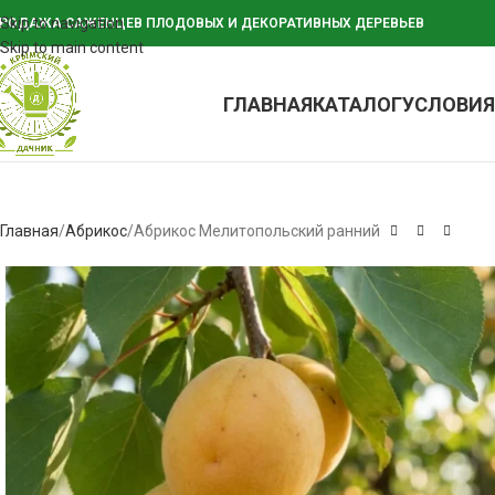
Skip to navigation
РОДАЖА САЖЕНЦЕВ ПЛОДОВЫХ И ДЕКОРАТИВНЫХ ДЕРЕВЬЕВ
Skip to main content
ГЛАВНАЯ
КАТАЛОГ
УСЛОВИЯ
Главная
Абрикос
Абрикос Мелитопольский ранний