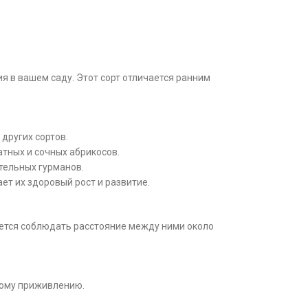
 в вашем саду. Этот сорт отличается ранним
других сортов.
тных и сочных абрикосов.
тельных гурманов.
т их здоровый рост и развитие.
ется соблюдать расстояние между ними около
ному приживлению.