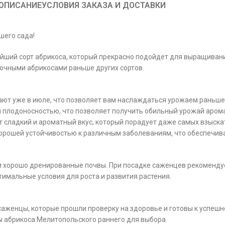
ОПИСАНИЕ
УСЛОВИЯ ЗАКАЗА И ДОСТАВКИ
шего сада!
ший сорт абрикоса, который прекрасно подойдет для выращивания
сочными абрикосами раньше других сортов.
ют уже в июле, что позволяет вам наслаждаться урожаем раньше 
 плодоносностью, что позволяет получить обильный урожай арома
 сладкий и ароматный вкус, который порадует даже самых взыска
орошей устойчивостью к различным заболеваниям, что обеспечивае
и хорошо дренированные почвы. При посадке саженцев рекоменду
тимальные условия для роста и развития растения.
саженцы, которые прошли проверку на здоровье и готовы к успеш
ы абрикоса Мелитопольского раннего для выбора.