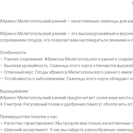
Абрикос Мелитопольский ранний — качественные саженцы для ва
Абрикос Мелитопольский ранний — это высокоурожайный и вкусней
созреванием плодов, что позволит вам наслаждаться свежими и 
Особенности:
— Раннее созревание: Абрикосы Мелитопольского раннего созрева
— Высокая урожайность: Саженцы этого сорта отличаются высокой
— Отличный вкус: Плоды абрикоса Мелитопольского раннего имеют
— Устойчивость к заболеваниям: Саженцы этого сорта обладают х
Выращивание:
Абрикос Мелитопольский ранний предпочитает солнечные места 
4-5 метров. Регулярный полив и удобрения помогут обеспечить оп
Преимущества покупки у нас:
— Качество гарантировано: Мы предлагаем только качественные 
— Широкий ассортимент: У нас вы найдете разнообразные саженц