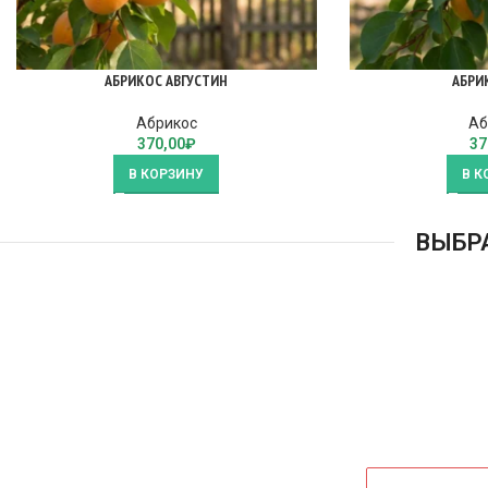
АБРИКОС АВГУСТИН
АБРИ
Абрикос
Аб
370,00
₽
37
В КОРЗИНУ
В К
ВЫБР