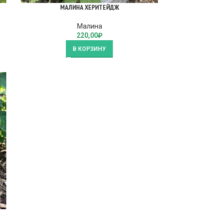
МАЛИНА ХЕРИТЕЙДЖ
Малина
220,00
₽
В КОРЗИНУ