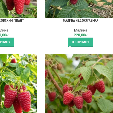
ОВСКИЙ ГИГАНТ
МАЛИНА НЕДОСЯГАЕМАЯ
лина
Малина
0,00
₽
220,00
₽
ОРЗИНУ
В КОРЗИНУ