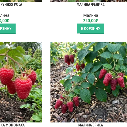
РЕННЯЯ РОСА
МАЛИНА ФЕНИКС
лина
Малина
0,00
₽
220,00
₽
ОРЗИНУ
В КОРЗИНУ
ПКА МОНОМАХА
МАЛИНА ЭРИКА