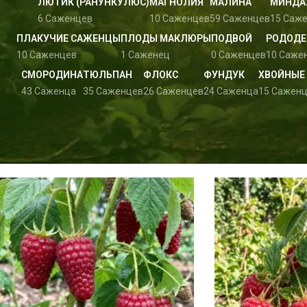
ЛЮТИК (РАНУНКУЛЮС)
МАГНОЛИЯ
МАЛИНА
МИНДА
6 Саженцев
10 Саженцев
59 Саженцев
15 Саж
ПЛАКУЧИЕ САЖЕНЦЫ
ПЛОДЫ МАКЛЮРЫ
ПОДВОЙ
РОДОДЕ
10 Саженцев
1 Саженец
0 Саженцев
10 Саже
СМОРОДИНА
ТЮЛЬПАН
ФЛОКС
ФУНДУК
ХВОЙНЫЕ
43 Саженца
35 Саженцев
26 Саженцев
24 Саженца
15 Сажен
Главная
Малина
Страница 2