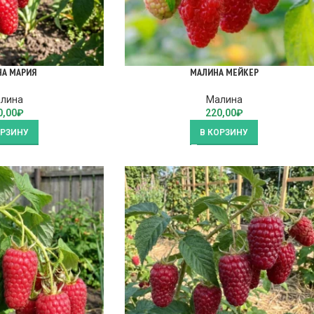
А МАРИЯ
МАЛИНА МЕЙКЕР
лина
Малина
0,00
₽
220,00
₽
ОРЗИНУ
В КОРЗИНУ