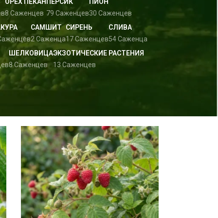
ОРЕХ ПЕКАН
ПЕРСИК
ПИОН
ев
8 Саженцев
79 Саженцев
30 Саженцев
АКУРА
САМШИТ
СИРЕНЬ
СЛИВА
Саженцев
2 Саженца
17 Саженцев
54 Саженца
ШЕЛКОВИЦА
ЭКЗОТИЧЕСКИЕ РАСТЕНИЯ
цев
8 Саженцев
13 Саженцев
w
9
24
36