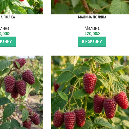
А ПОЛКА
МАЛИНА ПОЛЯНА
лина
Малина
0,00
₽
220,00
₽
ОРЗИНУ
В КОРЗИНУ