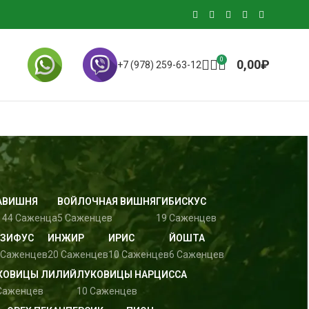
0
0,00
₽
+7 (978) 259-63-12
А
ВИШНЯ
ВОЙЛОЧНАЯ ВИШНЯ
ГИБИСКУС
44 Саженца
5 Саженцев
19 Саженцев
ЗИФУС
ИНЖИР
ИРИС
ЙОШТА
 Саженцев
20 Саженцев
10 Саженцев
6 Саженцев
КОВИЦЫ ЛИЛИЙ
ЛУКОВИЦЫ НАРЦИССА
Саженцев
10 Саженцев