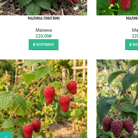
МАЛИНА ПИНГВИН
МАЛИН
Малина
Ма
220,00
₽
22
В КОРЗИНУ
В К