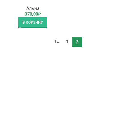
Алыча
370,00
₽
В КОРЗИНУ
←
1
2