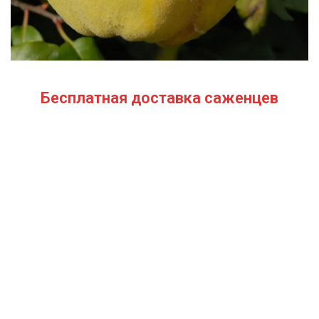
Бесплатная доставка саженцев
автобусом
(по Крыму)
ИП Темченко Игорь Александрович
ИНН: 910524764170,ОГРНИП: 324911200070904
Тел: +7 978 790-02-17
E-mail:ig.tem4enko2016@yandex.ru
Политика конфиденциальности
Оферта