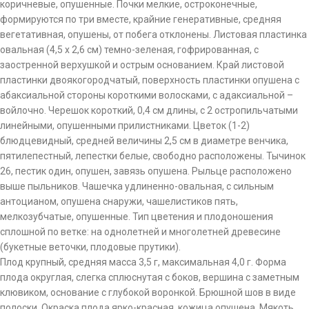
коричневые, опушенные. Почки мелкие, остроконечные,
формируются по три вместе, крайние генеративные, средняя
вегетативная, опушены, от побега отклонены. Листовая пластинка
овальная (4,5 х 2,6 см) темно-зеленая, гофрированная, с
заостренной верхушкой и острым основанием. Край листовой
пластинки двоякогородчатый, поверхность пластинки опушена с
абаксиальной стороны короткими волосками, с адаксиальной –
войлочно. Черешок короткий, 0,4 см длины, с 2 остропильчатыми
линейными, опушенными прилистниками. Цветок (1-2)
блюдцевидный, средней величины 2,5 см в диаметре венчика,
пятилепестный, лепестки белые, свободно расположены. Тычинок
26, пестик один, опушен, завязь опушена. Рыльце расположено
выше пыльников. Чашечка удлиненно-овальная, с сильным
антоцианом, опушена снаружи, чашелистиков пять,
мелкозубчатые, опушенные. Тип цветения и плодоношения
сплошной по ветке: на однолетней и многолетней древесине
(букетные веточки, плодовые прутики).
Плод крупный, средняя масса 3,5 г, максимальная 4,0 г. Форма
плода округлая, слегка сплюснутая с боков, вершина с заметным
клювиком, основание с глубокой воронкой. Брюшной шов в виде
полоски. Окраска плода ярко-красная, кожица опушена. Мякоть