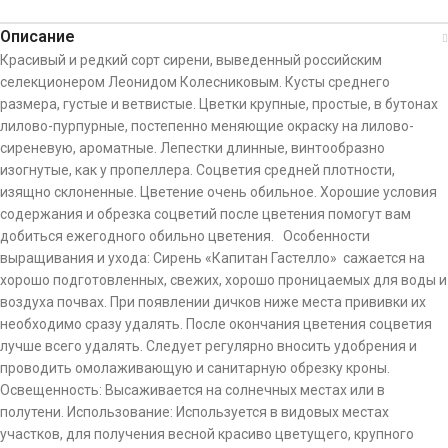
Описание
Красивый и редкий сорт сирени, выведенный российским
селекционером Леонидом Колесниковым. Кусты среднего
размера, густые и ветвистые. Цветки крупные, простые, в бутонах
лилово-пурпурные, постепенно меняющие окраску на лилово-
сиреневую, ароматные. Лепестки длинные, винтообразно
изогнутые, как у пропеллера. Соцветия средней плотности,
изящно склоненные. Цветение очень обильное. Хорошие условия
содержания и обрезка соцветий после цветения помогут вам
добиться ежегодного обильно цветения. Особенности
выращивания и ухода: Сирень «Капитан Гастелло» сажается на
хорошо подготовленных, свежих, хорошо проницаемых для воды и
воздуха почвах. При появлении дичков ниже места прививки их
необходимо сразу удалять. После окончания цветения соцветия
лучше всего удалять. Следует регулярно вносить удобрения и
проводить омолаживающую и санитарную обрезку кроны.
Освещенность: Высаживается на солнечных местах или в
полутени. Использование: Используется в видовых местах
участков, для получения весной красиво цветущего, крупного