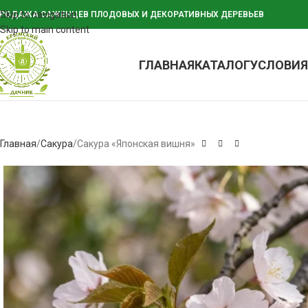
Skip to navigation
РОДАЖА САЖЕНЦЕВ ПЛОДОВЫХ И ДЕКОРАТИВНЫХ ДЕРЕВЬЕВ
Skip to main content
ГЛАВНАЯ
КАТАЛОГ
УСЛОВИЯ
Главная
Сакура
Сакура «Японская вишня»