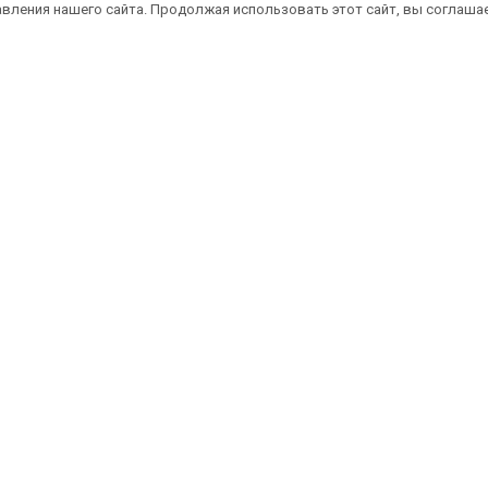
вления нашего сайта. Продолжая использовать этот сайт, вы соглаша
атная доставка саженцев автобусом
(по 
литика конфиденциальности
Оферта