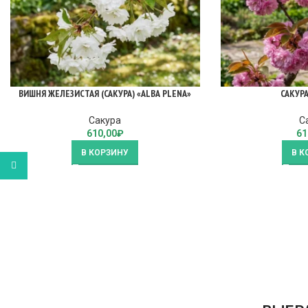
ВИШНЯ ЖЕЛЕЗИСТАЯ (САКУРА) «ALBА PLENA»
САКУР
Сакура
С
610,00
₽
61
В КОРЗИНУ
В К
WhatsApp