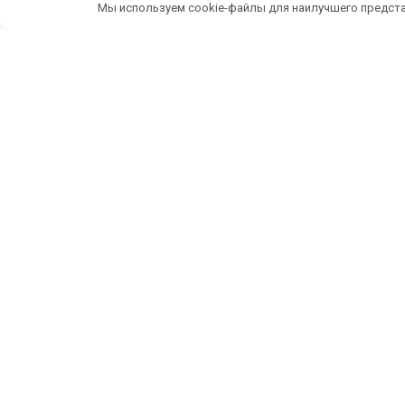
Мы используем cookie-файлы для наилучшего предста
Беспл
ИП Темченко Игорь Александрович
По
ИНН: 910524764170,ОГРНИП: 324911200070904
Тел: +7 978 790-02-17