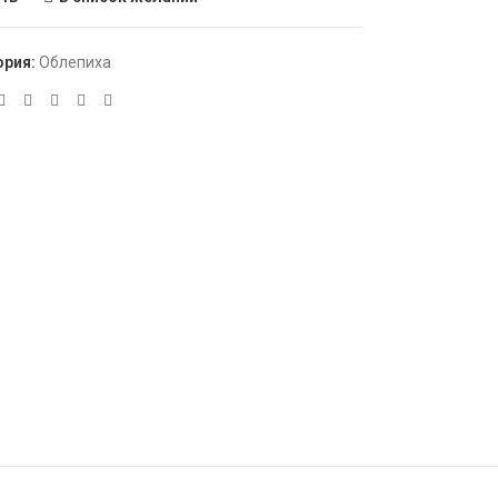
ория:
Облепиха