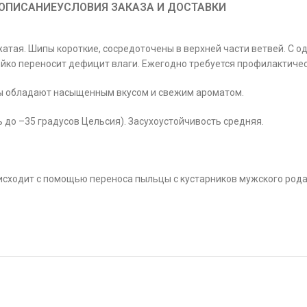
ОПИСАНИЕ
УСЛОВИЯ ЗАКАЗА И ДОСТАВКИ
жатая. Шипы короткие, сосредоточены в верхней части ветвей. С о
йко переносит дефицит влаги. Ежегодно требуется профилактичес
оды обладают насыщенным вкусом и свежим ароматом.
 до –35 градусов Цельсия). Засухоустойчивость средняя.
оисходит с помощью переноса пыльцы с кустарников мужского рода