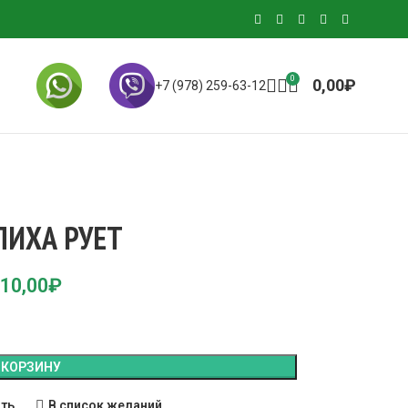
0
0,00
₽
+7 (978) 259-63-12
ПИХА РУЕТ
10,00
₽
 КОРЗИНУ
ить
В список желаний