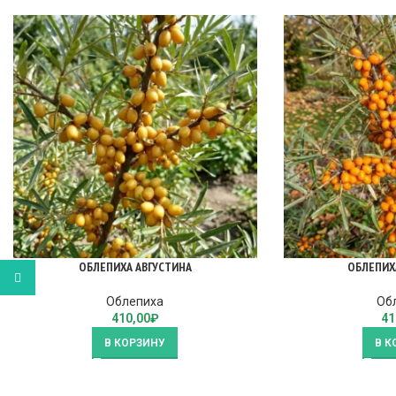
ОБЛЕПИХА АВГУСТИНА
ОБЛЕПИХ
WhatsApp
Облепиха
Об
410,00
₽
41
В КОРЗИНУ
В К