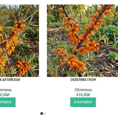
А АЛТАЙСКАЯ
ОБЛЕПИХА ГНОМ
лепиха
Облепиха
0,00
₽
410,00
₽
ОРЗИНУ
В КОРЗИНУ