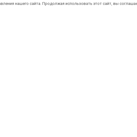
вления нашего сайта. Продолжая использовать этот сайт, вы соглаша
атная доставка саженцев автобусом
(по 
литика конфиденциальности
Оферта