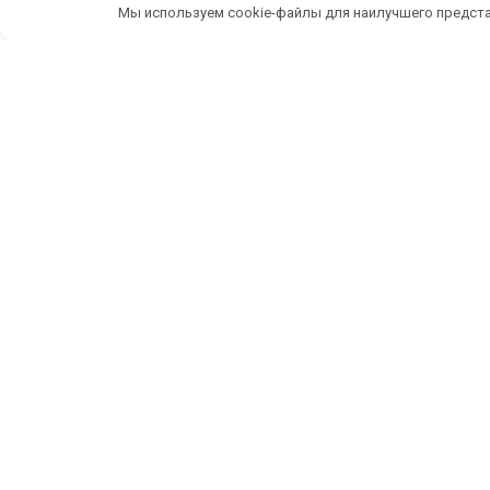
Мы используем cookie-файлы для наилучшего предста
Беспл
ИП Темченко Игорь Александрович
По
ИНН: 910524764170,ОГРНИП: 324911200070904
Тел: +7 978 790-02-17