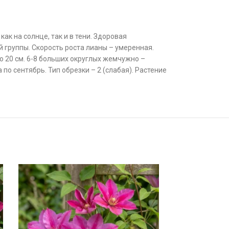
к на солнце, так и в тени. Здоровая
й группы. Скорость роста лианы – умеренная.
о 20 см. 6-8 больших округлых жемчужно –
по сентябрь. Тип обрезки – 2 (слабая). Растение