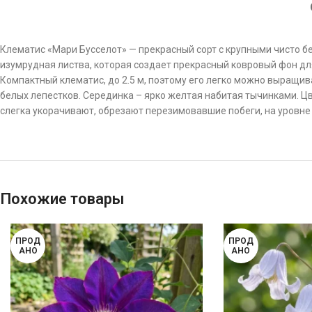
Клематис «Мари Бусселот» — прекрасный сорт с крупными чисто бел
изумрудная листва, которая создает прекрасный ковровый фон для
Компактный клематис, до 2.5 м, поэтому его легко можно выращива
белых лепестков. Серединка – ярко желтая набитая тычинками. Цве
слегка укорачивают, обрезают перезимовавшие побеги, на уровне
Похожие товары
ПРОД
ПРОД
АНО
АНО