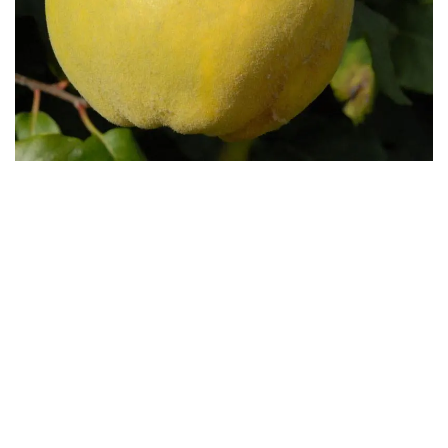
Бесплатная доставка саженцев
автобусом
(по Крыму)
ИП Темченко Игорь Александрович
ИНН: 910524764170,ОГРНИП: 324911200070904
Тел: +7 978 790-02-17
E-mail:ig.tem4enko2016@yandex.ru