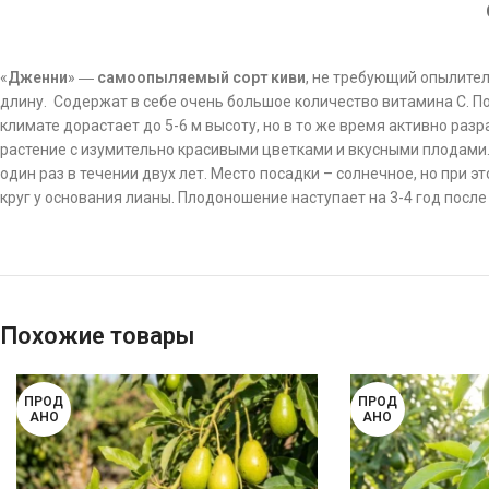
«
Дженни
» ―
самоопыляемый
сорт
киви
, не требующий опылител
длину. Содержат в себе очень большое количество витамина С. По
климате дорастает до 5-6 м высоту, но в то же время активно ра
растение с изумительно красивыми цветками и вкусными плодами.
один раз в течении двух лет. Место посадки – солнечное, но при
круг у основания лианы. Плодоношение наступает на 3-4 год посл
Похожие товары
ПРОД
ПРОД
АНО
АНО