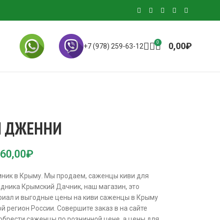
0
0,00
₽
+7 (978) 259-63-12
И ДЖЕННИ
60,00
₽
ник в Крыму. Мы продаем, саженцы киви для
адника Крымский Дачник, наш магазин, это
иал и выгодные цены на киви саженцы в Крыму
ой регион России. Совершите заказ в на сайте
брести саженцы по розничной цене, а цены для