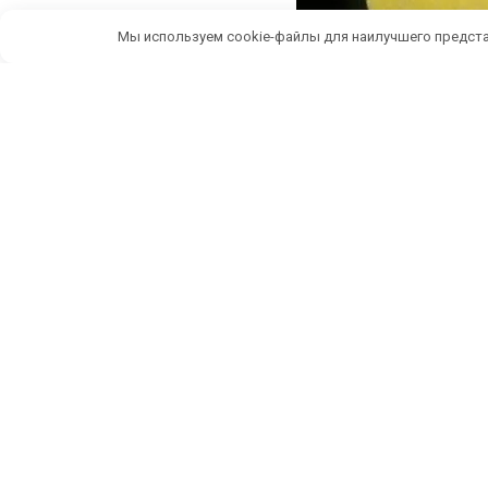
Мы используем cookie-файлы для наилучшего предста
Беспл
ИП Темченко Игорь Александрович
По
ИНН: 910524764170,ОГРНИП: 324911200070904
Тел: +7 978 790-02-17