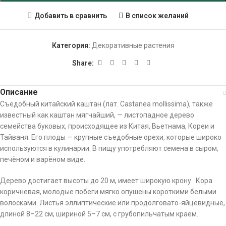
Добавить в сравнить
В список желаний
Категория:
Декоративные растения
Share:
Описание
Съедобный китайский каштан (лат. Castanea mollissima), также
известный как каштан мягчайший, — листопадное дерево
семейства буковых, происходящее из Китая, Вьетнама, Кореи и
Тайваня. Его плоды — крупные съедобные орехи, которые широко
используются в кулинарии.
В пищу употребляют семена в сыром,
печёном и варёном виде.
Дерево достигает высоты до 20 м, имеет широкую крону. Кора
коричневая, молодые побеги мягко опушены короткими белыми
волосками. Листья эллиптические или продолговато-яйцевидные,
длиной 8–22 см, шириной 5–7 см, с грубопильчатым краем.