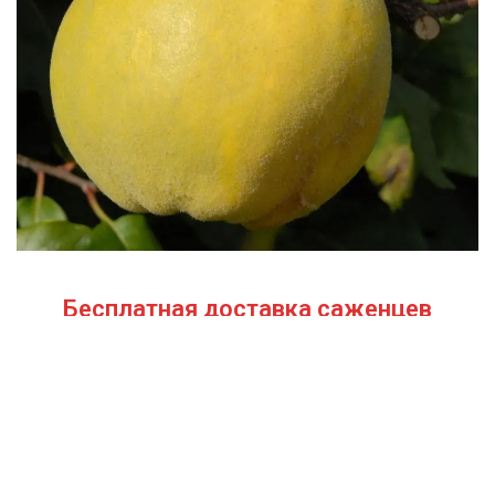
Бесплатная доставка саженцев
автобусом
(по Крыму)
ИП Темченко Игорь Александрович
ИНН: 910524764170,ОГРНИП: 324911200070904