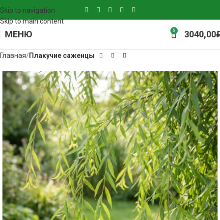
Skip to navigation
Skip to main content
6
МЕНЮ
3040,00
Главная
Плакучие саженцы