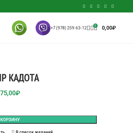
0
0,00
₽
+7 (978) 259-63-12
Р КАДОТА
75,00
₽
 КОРЗИНУ
ить
В список желаний