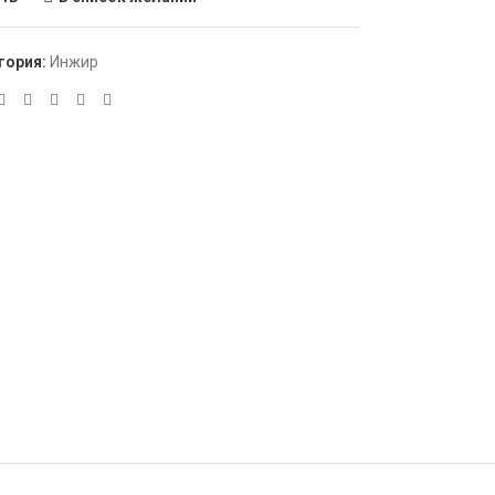
гория:
Инжир