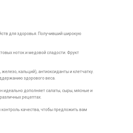
ойств для здоровья. Получивший широкую
товых ноток и медовой сладости. Фрукт
, железо, кальций), антиоксиданты и клетчатку.
оддержанию здорового веса.
н идеально дополняет салаты, сыры, мясные и
 различных рецептах.
й контроль качества, чтобы предложить вам