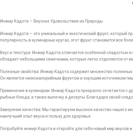
Инжир Кадота — Вкусное Удовольствие из Природы
Инжир Кадота — это уникальный и экзотический фрукт, который 
популярность в кулинарных кругах, этот фрукт становится все бо
Вкус и текстура: Инжир Кадота отличается особенной сладостью 
обладает небольшими семечками, которые легко отделяются от мя
Полезные свойства: Инжир Кадота содержит множество полезных вещ
Он является низкокалорийным фруктом и хорошим источником пи
Применение в кулинарии: Инжир Кадота прекрасно сочетается с д
рыбные блюда, а также выпечку и десерты. Благодаря своей слад
Заверение качества: Мы гарантируем высокое качество нашего ин
наилучший опыт вкуса и пользу для здоровья.
Попробуйте инжир Кадота и откройте для себя новый мир вкусов и