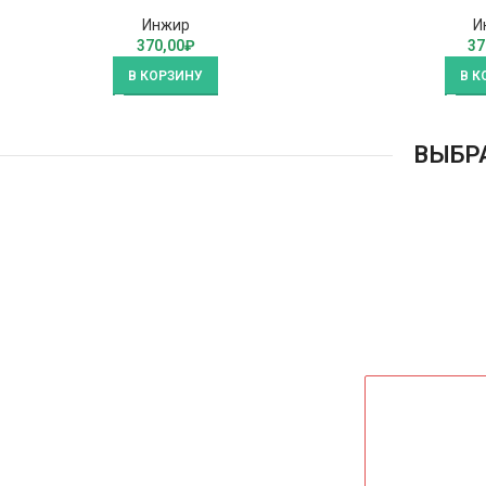
Инжир
И
370,00
₽
37
В КОРЗИНУ
В К
ВЫБР