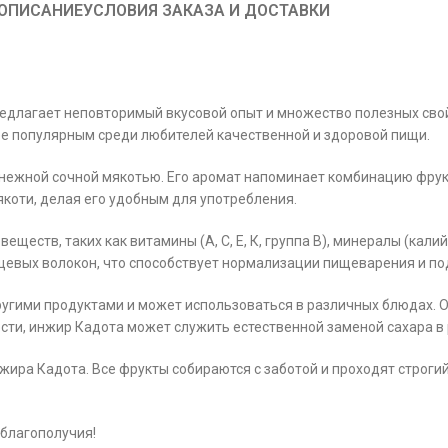
ОПИСАНИЕ
УСЛОВИЯ ЗАКАЗА И ДОСТАВКИ
предлагает неповторимый вкусовой опыт и множество полезных св
лее популярным среди любителей качественной и здоровой пищи.
и нежной сочной мякотью. Его аромат напоминает комбинацию фрук
коти, делая его удобным для употребления.
еств, таких как витамины (А, С, Е, К, группа В), минералы (калий
щевых волокон, что способствует нормализации пищеварения и п
ругими продуктами и может использоваться в различных блюдах. О
ости, инжир Кадота может служить естественной заменой сахара в
жира Кадота. Все фрукты собираются с заботой и проходят строги
 благополучия!