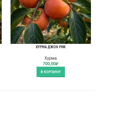
ХУРМА ДЖОН РИК
ХУ
Хурма
700,00
₽
В КОРЗИНУ