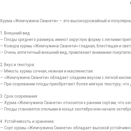
Хурма «Жемчужина Сванети» — это высокоурожайный и популярный 
1. Внешний вид:
— Плоды среднего размера, имеют округлую форму с легкими при
— Кожура хурмы «Жемчужина Сванети» гладкая, блестящая и свет
— Очень аппетитный внешний вид, привлекает внимание покупате
2. Вкус и текстура:
— Мякоть хурмы сочная, нежная и маслянистая.
— «Жемчужина Сванети» обладает сладким вкусом с легкой кислин
— При созревании плоды приобретают более мягкую текстуру, что
3. Срок созревания:
— Хурма «Жемчужина Сванети» относится к ранним сортам, что о
— Плоды становятся спелыми в конце сентября или начале октября
4. Устойчивость и хранение:
— Сорт хурмы «Жемчужина Сванети» обладает высокой устойчивос