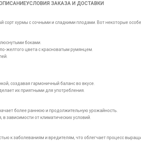
ОПИСАНИЕ
УСЛОВИЯ ЗАКАЗА И ДОСТАВКИ
сорт хурмы с сочными и сладкими плодами. Вот некоторые особен
плюснутыми боками.
ло-желтого цвета с красноватым румянцем.
лей.
кой, создавая гармоничный баланс во вкусе.
 делает их приятными для употребления.
значает более раннюю и продолжительную урожайность.
, в зависимости от климатических условий.
тью к заболеваниям и вредителям, что облегчает процесс выращ