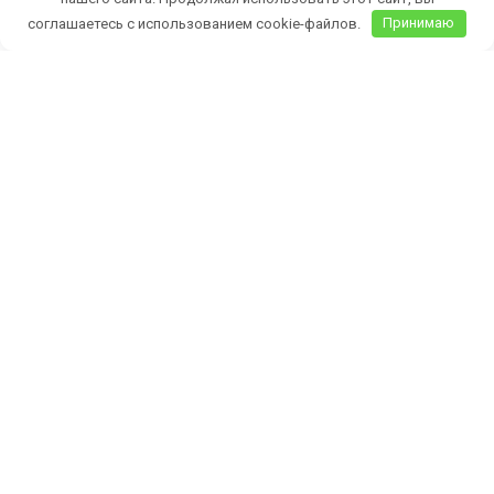
соглашаетесь с использованием cookie-файлов.
Принимаю
Бесплатная доставка саженцев
автобусом
(по Крыму)
ИП Темченко Игорь Александрович
ИНН: 910524764170,ОГРНИП: 324911200070904
Тел: +7 978 790-02-17
E-mail:ig.tem4enko2016@yandex.ru
Политика конфиденциальности
Оферта
© 2026
Продажа саженцев цены питомника Крымский Дачник
. All
rights reserved