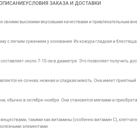
ОПИСАНИЕ
УСЛОВИЯ ЗАКАЗА И ДОСТАВКИ
ся своими высокими вкусовыми качествами и привлекательным вн
му с легким сужением у основания. Их кожура гладкая и блестяща
р составляет около 7-10 см в диаметре. Это позволяет получить д
вляется ее сочная, нежная и сладкая мякоть. Она имеет приятный 
сени, обычно в октябре-ноябре. Они становятся мягкими и приобр
веществами, такими как витамины (особенно витамин С), клетчатк
 полезными элементами.