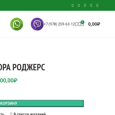
0
0,00
₽
+7 (978) 259-63-12
ОРА РОДЖЕРС
00,00
₽
 КОРЗИНУ
ить
В список желаний