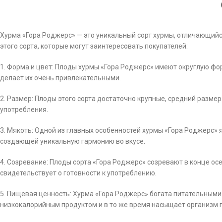
Хурма «Гора Роджерс» — это уникальный сорт хурмы, отличающий
этого сорта, которые могут заинтересовать покупателей:
1. Форма и цвет: Плоды хурмы «Гора Роджерс» имеют округлую фор
делает их очень привлекательными.
2. Размер: Плоды этого сорта достаточно крупные, средний разме
употребления.
3. Мякоть: Одной из главных особенностей хурмы «Гора Роджерс» я
создающей уникальную гармонию во вкусе.
4. Созревание: Плоды сорта «Гора Роджерс» созревают в конце о
свидетельствует о готовности к употреблению.
5. Пищевая ценность: Хурма «Гора Роджерс» богата питательными 
низкокалорийным продуктом и в то же время насыщает организм