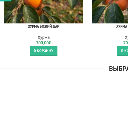
ХУРМА БОЖИЙ ДАР
ХУРМА
Хурма
Х
700,00
₽
70
В КОРЗИНУ
В К
ВЫБР